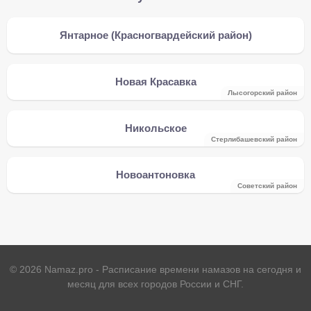
Янтарное (Красногвардейский район)
Новая Красавка
Лысогорский район
Никольское
Стерлибашевский район
Новоантоновка
Советский район
©
2026
Namaz.pro - Расписание времени намазов на сегодня и
месяц для всех городов России и СНГ.