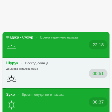
Фаджр - Сухур
Время утреннего намаза
22:18
Шурук
Восход солнца
До Зухра осталось 07:34
00:51
Зухр
Время полуденного намаза
08:37