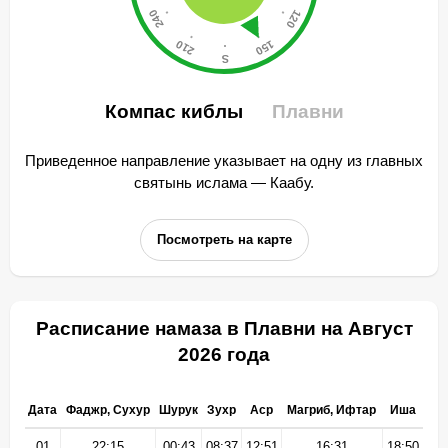
Компас киблы
Плавни
Приведенное направление указывает на одну из главных
святынь ислама — Каабу.
Посмотреть на карте
Расписание намаза в Плавни на Август
2026 года
Дата
Фаджр, Сухур
Шурук
Зухр
Аср
Магриб, Ифтар
Иша
01
22:15
00:43
08:37
12:51
16:31
18:50