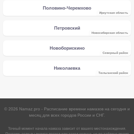
Половино-Черемхово
Иркутская область
Петровский
Новосибирская область
Новоборискино
Северный район
Николаевка
Тюльганский район
©
2026
Namaz.pro - Расписание времени намазов на сегодня и
месяц для всех городов России и СНГ.
Точный момент начала намаза зависит от вашего местонахождения.