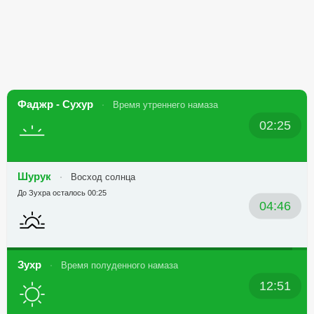
Фаджр - Сухур
Время утреннего намаза
02:25
Шурук
Восход солнца
До Зухра осталось 00:25
04:46
Зухр
Время полуденного намаза
12:51