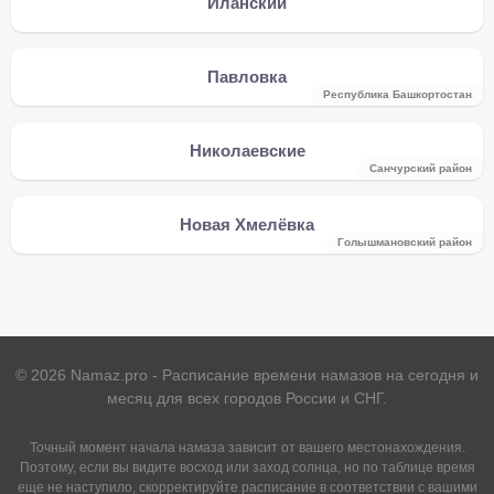
Иланский
Павловка
Республика Башкортостан
Николаевские
Санчурский район
Новая Хмелёвка
Голышмановский район
©
2026
Namaz.pro - Расписание времени намазов на сегодня и
месяц для всех городов России и СНГ.
Точный момент начала намаза зависит от вашего местонахождения.
Поэтому, если вы видите восход или заход солнца, но по таблице время
еще не наступило, скорректируйте расписание в соответствии с вашими