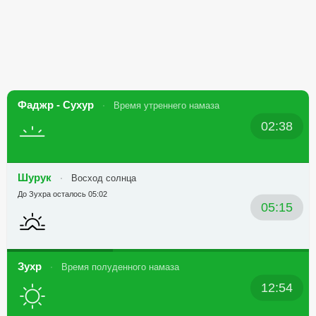
Фаджр - Сухур
Время утреннего намаза
02:38
Шурук
Восход солнца
До Зухра осталось 05:02
05:15
Зухр
Время полуденного намаза
12:54