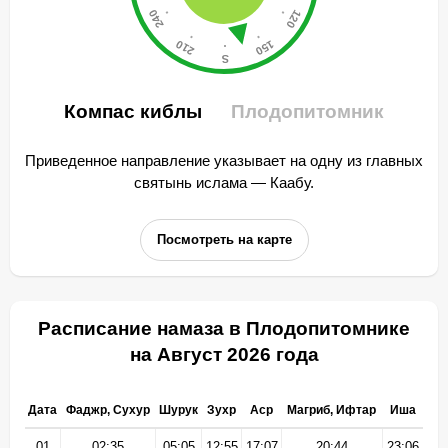
Компас киблы
Плодопитомник
Приведенное направление указывает на одну из главных
святынь ислама — Каабу.
Посмотреть на карте
Расписание намаза в Плодопитомнике
на Август 2026 года
Дата
Фаджр, Сухур
Шурук
Зухр
Аср
Магриб, Ифтар
Иша
01
02:35
05:05
12:55
17:07
20:44
23:06