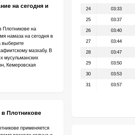
ние на сегодня и
24
03:33
25
03:37
в Плотникове на
26
03:40
емя намаза на сегодня в
27
03:44
а выберите
афиитскому мазхабу. В
28
03:47
ых мусульманских
29
03:50
он, Кемеровская
30
03:53
31
03:57
 в Плотникове
отникове применяется