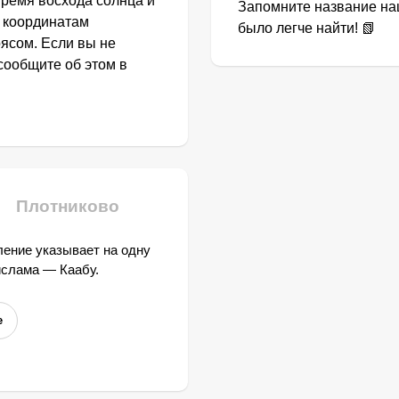
Время восхода солнца и
Запомните название наш
о координатам
было легче найти! 📗
ясом. Если вы не
сообщите об этом в
Плотниково
ение указывает на одну
ислама — Каабу.
е