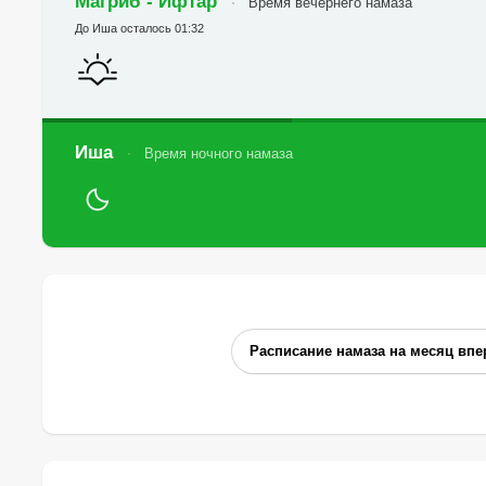
Магриб - Ифтар
Время вечернего намаза
До Иша осталось 01:32
Иша
Время ночного намаза
Расписание намаза на месяц впе