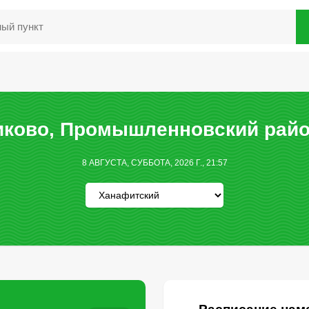
ково, Промышленновcкий райо
8 АВГУСТА, СУББОТА, 2026 Г., 21:57