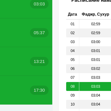
Расписание нама
03:03
Дата
Фаджр, Сухур
01
02:59
05:37
02
02:59
03
03:00
04
03:01
05
03:01
13:21
06
03:02
07
03:03
08
03:03
17:30
09
03:04
10
03:04