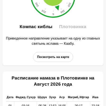
Компас киблы
Плотовинка
Приведенное направление указывает на одну из главных
святынь ислама — Каабу.
Посмотреть на карте
Расписание намаза в Плотовинке на
Август 2026 года
Дата
Фаджр, Сухур
Шурук
Зухр
Аср
Магриб, Ифтар
Иша
01
03:16
05:28
12:52
16:55
20:17
22:18