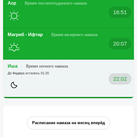
Аср
Время послеполуденного намаза
16:51
Магриб - Ифтар
Время вечернего намаза
20:07
Иша
Время ночного намаза
До Фаджра осталось 01:20
22:02
Расписание намаза на месяц вперёд