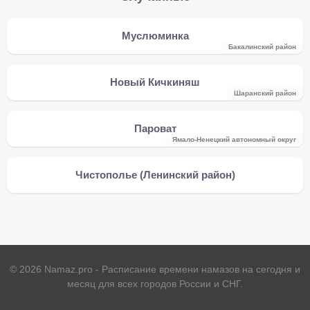
Муслюминка
Бакалинский район
Новый Кичкиняш
Шаранский район
Пароват
Ямало-Ненецкий автономный округ
Чистополье (Ленинский район)
©
2026
Namaz.pro - Расписание времени намазов на сегодня и
месяц для всех городов России и СНГ.