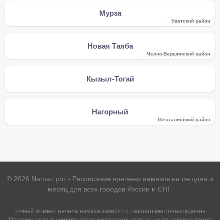
Мурза
Уватский район
Новая Таяба
Челно-Вершинский район
Кызыл-Тогай
Нагорный
Шенталинский район
©
2026
Namaz.pro - Расписание времени намазов на сегодня и
месяц для всех городов России и СНГ.
Точный момент начала намаза зависит от вашего местонахождения.