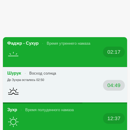
Фаджр - Сухур
Время утреннего намаза
02:17
Шурук
Восход солнца
До Зухра осталось 02:50
04:49
Зухр
Время полуденного намаза
12:37