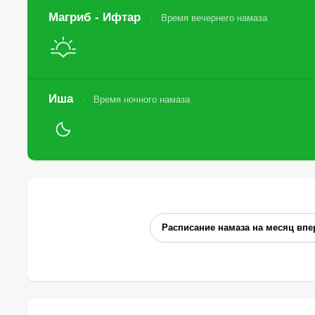
Магриб - Ифтар
Время вечернего намаза
Иша
Время ночного намаза
Расписание намаза на месяц впе