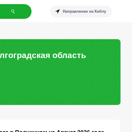
Направление на Киблу
лгоградская область