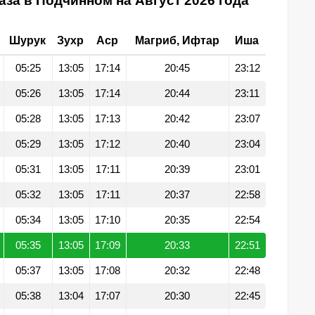
за в Подчинном на Август 2026 года
Шурук
Зухр
Аср
Магриб, Ифтар
Иша
05:25
13:05
17:14
20:45
23:12
05:26
13:05
17:14
20:44
23:11
05:28
13:05
17:13
20:42
23:07
05:29
13:05
17:12
20:40
23:04
05:31
13:05
17:11
20:39
23:01
05:32
13:05
17:11
20:37
22:58
05:34
13:05
17:10
20:35
22:54
05:35
13:05
17:09
20:33
22:51
05:37
13:05
17:08
20:32
22:48
05:38
13:04
17:07
20:30
22:45