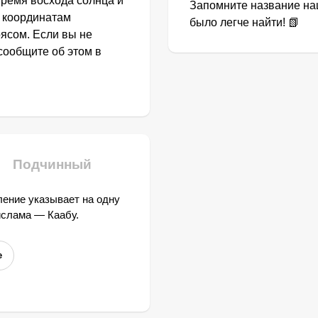
Время восхода солнца и
Запомните название наш
о координатам
было легче найти! 📗
ясом. Если вы не
сообщите об этом в
Подчинный
ение указывает на одну
ислама — Каабу.
е