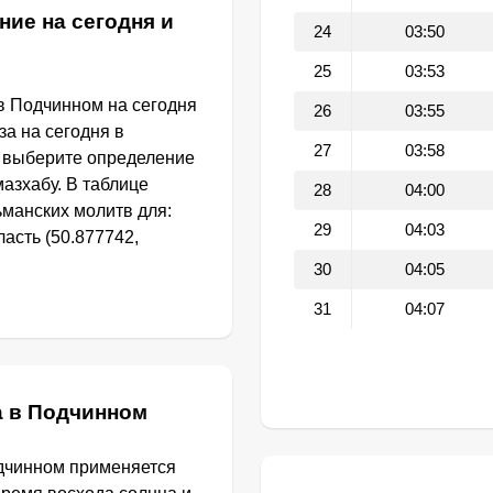
ние на сегодня и
24
03:50
25
03:53
в Подчинном на сегодня
26
03:55
за на сегодня в
27
03:58
 выберите определение
азхабу. В таблице
28
04:00
манских молитв для:
29
04:03
асть (50.877742,
30
04:05
31
04:07
а в Подчинном
одчинном применяется