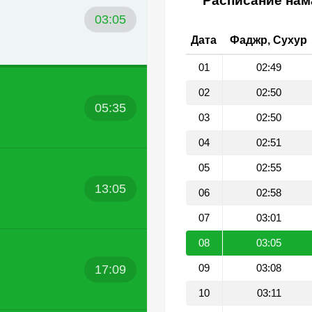
Расписание нама
03:05
Дата
Фаджр, Сухур
01
02:49
02
02:50
05:35
03
02:50
04
02:51
05
02:55
13:05
06
02:58
07
03:01
08
03:05
17:09
09
03:08
10
03:11