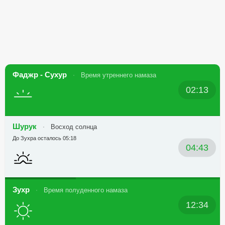
Фаджр - Сухур
Время утреннего намаза
02:13
Шурук
Восход солнца
До Зухра осталось 05:18
04:43
Зухр
Время полуденного намаза
12:34