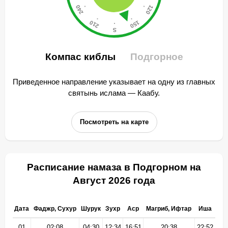
Компас киблы
Подгорное
Приведенное направление указывает на одну из главных
святынь ислама — Каабу.
Посмотреть на карте
Расписание намаза в Подгорном на
Август 2026 года
Дата
Фаджр, Сухур
Шурук
Зухр
Аср
Магриб, Ифтар
Иша
01
02:08
04:30
12:34
16:51
20:38
22:52