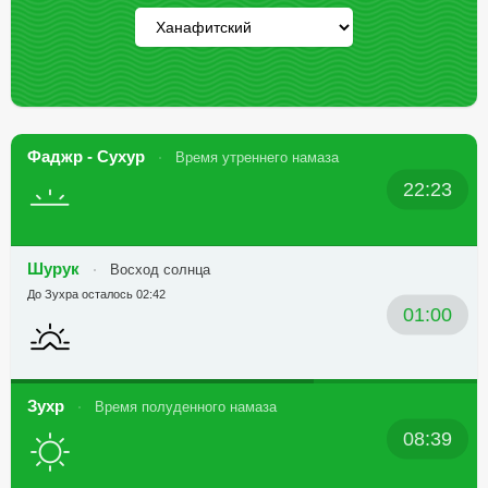
Фаджр - Сухур
Время утреннего намаза
22:23
Шурук
Восход солнца
До Зухра осталось 02:42
01:00
Зухр
Время полуденного намаза
08:39