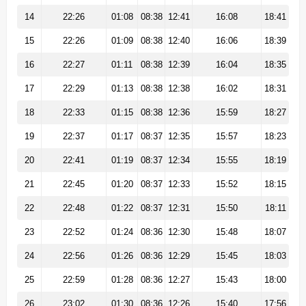
14
22:26
01:08
08:38
12:41
16:08
18:41
15
22:26
01:09
08:38
12:40
16:06
18:39
16
22:27
01:11
08:38
12:39
16:04
18:35
17
22:29
01:13
08:38
12:38
16:02
18:31
18
22:33
01:15
08:38
12:36
15:59
18:27
19
22:37
01:17
08:37
12:35
15:57
18:23
20
22:41
01:19
08:37
12:34
15:55
18:19
21
22:45
01:20
08:37
12:33
15:52
18:15
22
22:48
01:22
08:37
12:31
15:50
18:11
23
22:52
01:24
08:36
12:30
15:48
18:07
24
22:56
01:26
08:36
12:29
15:45
18:03
25
22:59
01:28
08:36
12:27
15:43
18:00
26
23:02
01:30
08:36
12:26
15:40
17:56