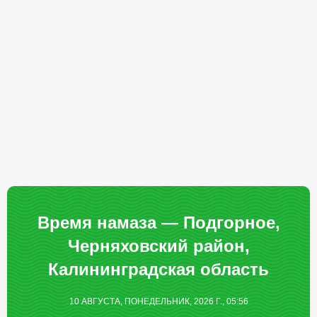
Время намаза — Подгорное,
Черняховский район,
Калининградская область
10 АВГУСТА, ПОНЕДЕЛЬНИК, 2026 Г., 05:56