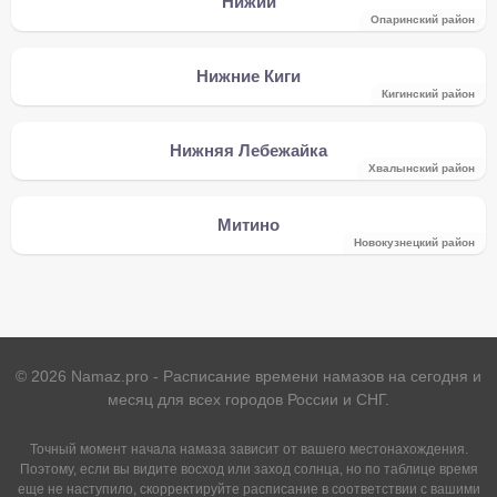
Нижий
Опаринский район
Нижние Киги
Кигинский район
Нижняя Лебежайка
Хвалынский район
Митино
Новокузнецкий район
©
2026
Namaz.pro - Расписание времени намазов на сегодня и
месяц для всех городов России и СНГ.
Точный момент начала намаза зависит от вашего местонахождения.
Поэтому, если вы видите восход или заход солнца, но по таблице время
еще не наступило, скорректируйте расписание в соответствии с вашими