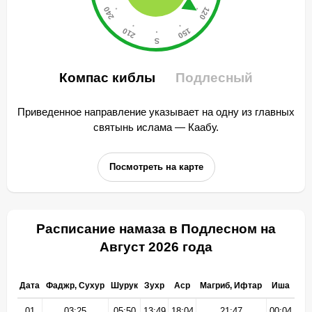
Компас киблы
Подлесный
Приведенное направление указывает на одну из главных
святынь ислама — Каабу.
Посмотреть на карте
Расписание намаза в Подлесном на
Август 2026 года
Дата
Фаджр, Сухур
Шурук
Зухр
Аср
Магриб, Ифтар
Иша
01
03:25
05:50
13:49
18:04
21:47
00:04