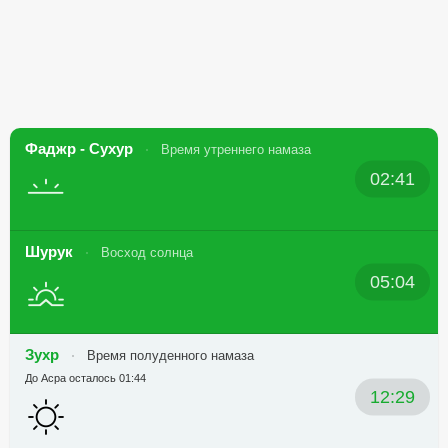
Фаджр - Сухур
Время утреннего намаза
02:41
Шурук
Восход солнца
05:04
Зухр
Время полуденного намаза
До Асра осталось 01:44
12:29