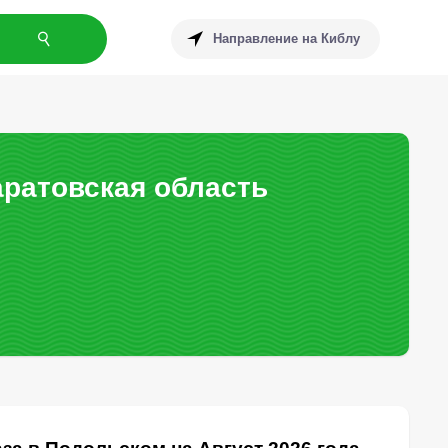
Направление на Киблу
аратовская область