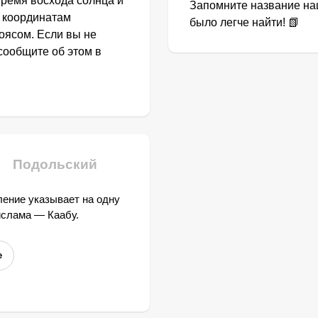
Время восхода солнца и
Запомните название наш
о координатам
было легче найти! 📗
оясом. Если вы не
сообщите об этом в
Подольский
ение указывает на одну
ислама — Каабу.
е