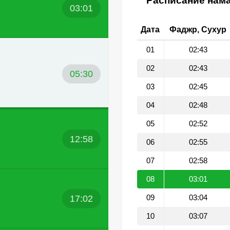
Расписание нама
03:01
Дата
Фаджр, Сухур
01
02:43
02
02:43
05:30
03
02:45
04
02:48
05
02:52
12:58
06
02:55
07
02:58
08
03:01
17:02
09
03:04
10
03:07