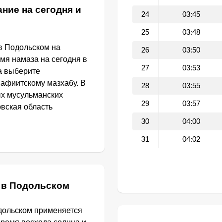
ние на сегодня и
24
03:45
25
03:48
в Подольском на
26
03:50
емя намаза на сегодня в
27
03:53
а выберите
афиитскому мазхабу. В
28
03:55
ых мусульманских
29
03:57
овская область
30
04:00
31
04:02
 в Подольском
дольском применяется