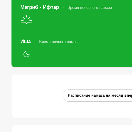
Магриб - Ифтар
Время вечернего намаза
Иша
Время ночного намаза
Расписание намаза на месяц впе