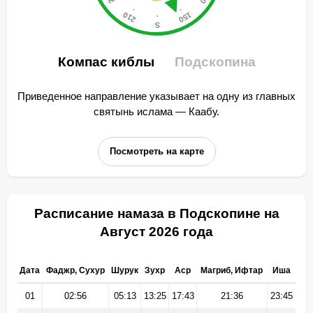
Компас киблы
Подскопина
Приведенное направление указывает на одну из главных
святынь ислама — Каабу.
Посмотреть на карте
Расписание намаза в Подскопине на
Август 2026 года
Дата
Фаджр, Сухур
Шурук
Зухр
Аср
Магриб, Ифтар
Иша
01
02:56
05:13
13:25
17:43
21:36
23:45