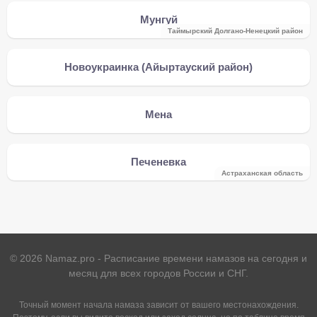
Мунгуй
Таймырский Долгано-Ненецкий район
Новоукраинка (Айыртауский район)
Мена
Печеневка
Астраханская область
©
2026
Namaz.pro - Расписание времени намазов на сегодня и
месяц для всех городов России и СНГ.
Точный момент начала намаза зависит от вашего местонахождения.