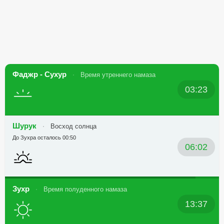
Фаджр - Сухур
Время утреннего намаза
03:23
Шурук
Восход солнца
До Зухра осталось 00:50
06:02
Зухр
Время полуденного намаза
13:37