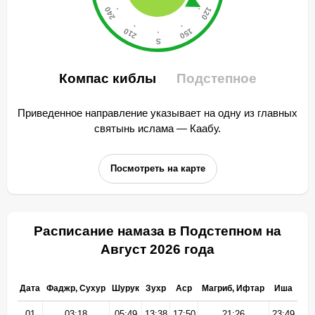
Компас киблы
Подстепное
Приведенное направление указывает на одну из главных
святынь ислама — Каабу.
Посмотреть на карте
Расписание намаза в Подстепном на
Август 2026 года
Дата
Фаджр, Сухур
Шурук
Зухр
Аср
Магриб, Ифтар
Иша
01
03:18
05:49
13:38
17:50
21:26
23:49