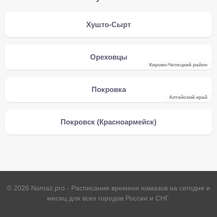
Хушто-Сырт
Ореховцы
Кирово-Чепецкий район
Покровка
Алтайский край
Покровск (Красноармейск)
©
2026
Namaz.pro - Расписание времени намазов на сегодня и
месяц для всех городов России и СНГ.