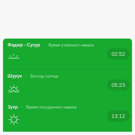
Фаджр - Сухур
Время утреннего намаза
02:52
Шурук
Восход солнца
05:23
Зухр
Время полуденного намаза
13:12