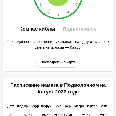
Компас киблы
Подволочное
Приведенное направление указывает на одну из главных
святынь ислама — Каабу.
Посмотреть на карте
Расписание намаза в Подволочном на
Август 2026 года
Дата
Фаджр, Сухур
Шурук
Зухр
Аср
Магриб, Ифтар
Иша
01
02:49
05:14
13:13
17:28
21:11
23:28