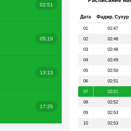
Расписание нам
02:51
Дата
Фаджр, Сухур
01
02:47
05:19
02
02:48
03
02:48
04
02:49
05
02:50
13:13
06
02:51
07
02:51
08
02:52
17:25
09
02:53
10
02:53