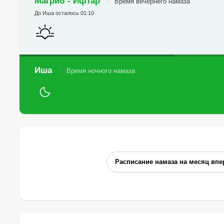
Магриб - Ифтар
Время вечернего намаза
До Иша осталось 01:10
Иша
Время ночного намаза
Расписание намаза на месяц впе