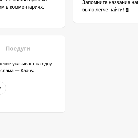
Запомните название наш
том в комментариях.
было легче найти! 📗
Поедуги
ение указывает на одну
ислама — Каабу.
е