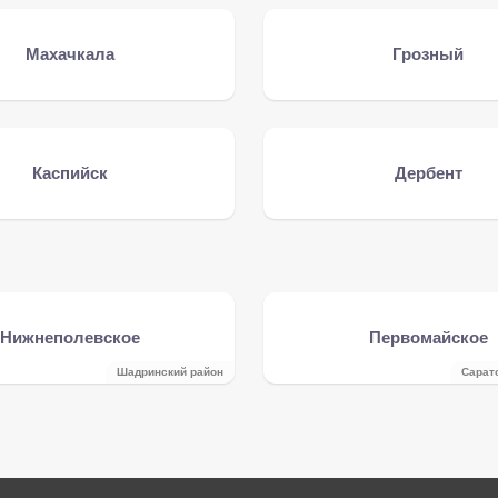
Махачкала
Грозный
Каспийск
Дербент
Нижнеполевское
Первомайское
Шадринский район
Сарат