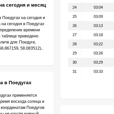
на сегодня и месяц
24
03:04
25
03:09
 Поедугах на сегодня и
 на сегодня в Поедугах
26
03:13
определение времени
27
03:18
В таблице приведено
литв для: Поедуги,
28
03:22
6.867159, 58.083512)..
29
03:26
30
03:29
31
03:33
а в Поедугах
едугах применяется
Время восхода солнца и
о координатам Поедугов
 вы не нашли нужный