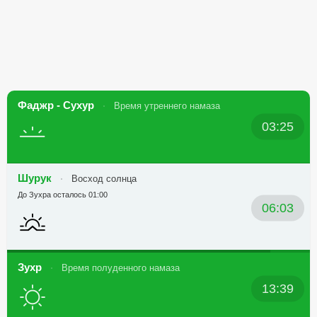
Фаджр - Сухур
Время утреннего намаза
03:25
Шурук
Восход солнца
До Зухра осталось 01:00
06:03
Зухр
Время полуденного намаза
13:39