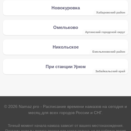
Новокуровка
Хабаровский район
Омельково
Артинский городской округ
Никольское
Емельяновский район
При станции Урюм
Забайкальский край
©
2026
Namaz.pro - Расписание времени намазов на сегодня и
месяц для всех городов России и СНГ.
Точный момент начала намаза зависит от вашего местонахождения.