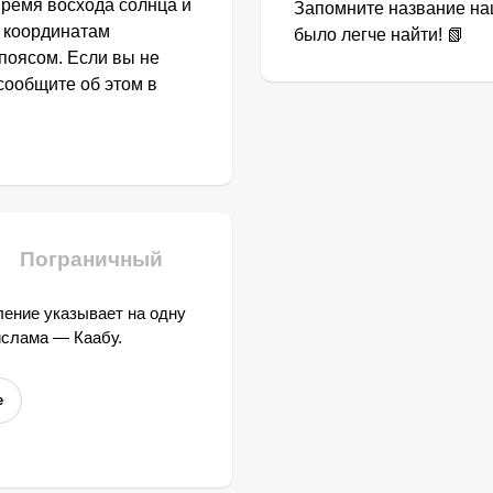
Время восхода солнца и
Запомните название наш
о координатам
было легче найти! 📗
поясом. Если вы не
сообщите об этом в
Пограничный
ение указывает на одну
ислама — Каабу.
е