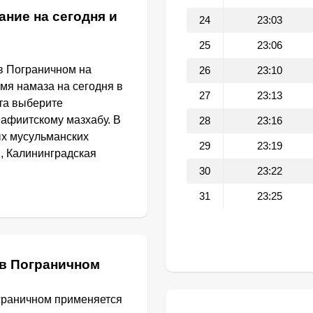
ание на сегодня и
24
23:03
25
23:06
в Пограничном на
26
23:10
емя намаза на сегодня в
27
23:13
та выберите
афиитскому мазхабу. В
28
23:16
ых мусульманских
29
23:19
, Калининградская
30
23:22
31
23:25
 в Пограничном
граничном применяется