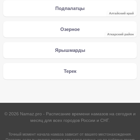
Подпалатцы
Алтайский край
Озерное
Аткарский район
Ярышмарды
Терек
©
2026
Namaz.pro - Расписание времени намазов на сегодня и
месяц для всех городов России и СНГ.
Точный момент начала намаза зависит от вашего местонахождения.