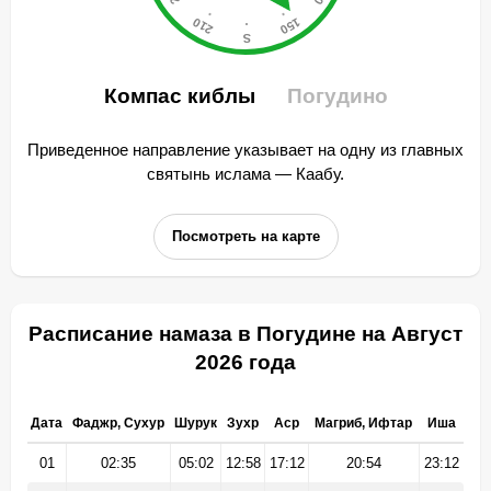
Компас киблы
Погудино
Приведенное направление указывает на одну из главных
святынь ислама — Каабу.
Посмотреть на карте
Расписание намаза в Погудине на Август
2026 года
Дата
Фаджр, Сухур
Шурук
Зухр
Аср
Магриб, Ифтар
Иша
01
02:35
05:02
12:58
17:12
20:54
23:12