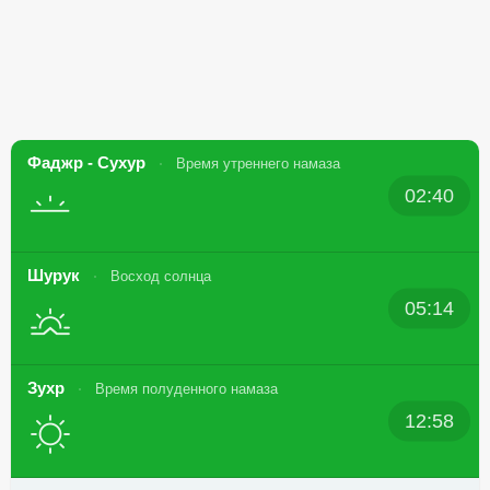
Фаджр - Сухур
Время утреннего намаза
02:40
Шурук
Восход солнца
05:14
Зухр
Время полуденного намаза
12:58