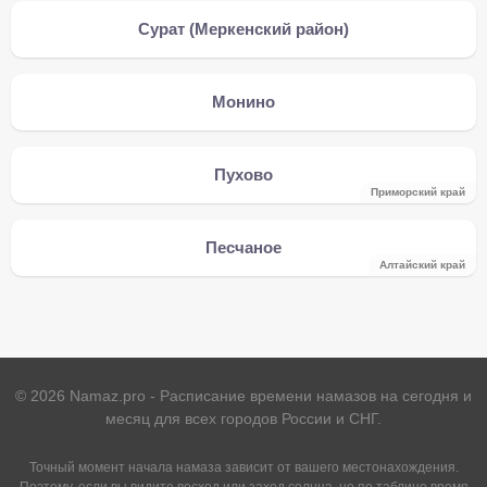
Сурат (Меркенский район)
Монино
Пухово
Приморский край
Песчаное
Алтайский край
©
2026
Namaz.pro - Расписание времени намазов на сегодня и
месяц для всех городов России и СНГ.
Точный момент начала намаза зависит от вашего местонахождения.