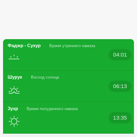
Фаджр - Сухур
Время утреннего намаза
04:01
Шурук
Восход солнца
06:13
Зухр
Время полуденного намаза
13:35