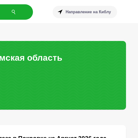
Направление на Киблу
омская область