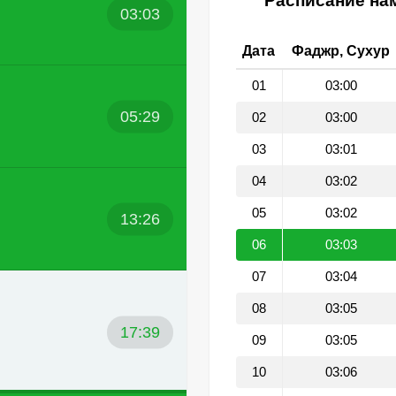
Расписание нам
03:03
Дата
Фаджр, Сухур
01
03:00
05:29
02
03:00
03
03:01
04
03:02
05
03:02
13:26
06
03:03
07
03:04
08
03:05
17:39
09
03:05
10
03:06