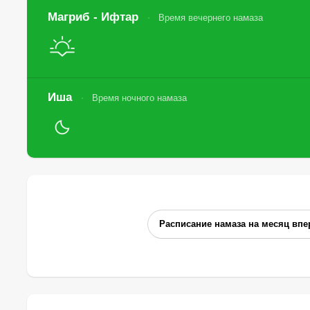
Магриб - Ифтар
Время вечернего намаза
Иша
Время ночного намаза
Расписание намаза на месяц впе