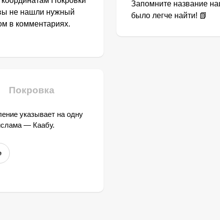
о координатам Покровки
Запомните название наш
 вы не нашли нужный
было легче найти! 📗
том в комментариях.
Покровка
ение указывает на одну
ислама — Каабу.
е