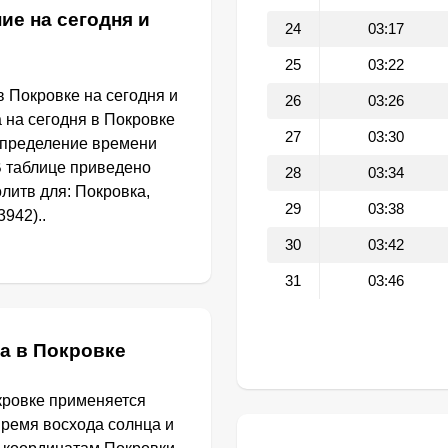
ие на сегодня и
24
03:17
25
03:22
 Покровке на сегодня и
26
03:26
 на сегодня в Покровке
27
03:30
определение времени
В таблице приведено
28
03:34
литв для: Покровка,
29
03:38
942)..
30
03:42
31
03:46
а в Покровке
кровке применяется
Время восхода солнца и