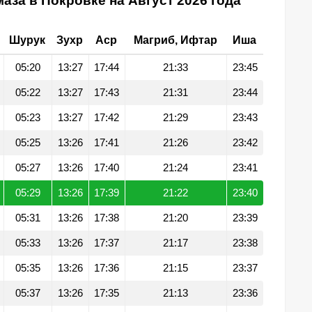
аза в Покровке на Август 2026 года
Шурук
Зухр
Аср
Магриб, Ифтар
Иша
05:20
13:27
17:44
21:33
23:45
05:22
13:27
17:43
21:31
23:44
05:23
13:27
17:42
21:29
23:43
05:25
13:26
17:41
21:26
23:42
05:27
13:26
17:40
21:24
23:41
05:29
13:26
17:39
21:22
23:40
05:31
13:26
17:38
21:20
23:39
05:33
13:26
17:37
21:17
23:38
05:35
13:26
17:36
21:15
23:37
05:37
13:26
17:35
21:13
23:36