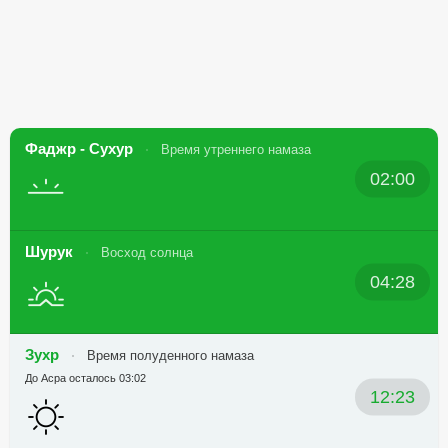
Фаджр - Сухур
Время утреннего намаза
02:00
Шурук
Восход солнца
04:28
Зухр
Время полуденного намаза
До Асра осталось 03:02
12:23