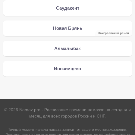
Саудакент
Новая Брянь
Заиграевский район
Алмалыбак
Иноземцево
©
2026
Namaz.pro - Расписание времени намазов на сегодня и
месяц для всех городов России и СНГ.
Точный момент начала намаза зависит от вашего местонахождения.