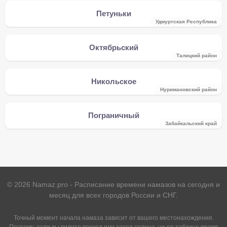
Петуньки
Удмуртская Республика
Октябрьский
Талицкий район
Никольское
Нуримановский район
Пограничный
Забайкальский край
©
2026
Namaz.pro - Расписание времени намазов на сегодня и
месяц для всех городов России и СНГ.
Точный момент начала намаза зависит от вашего местонахождения.