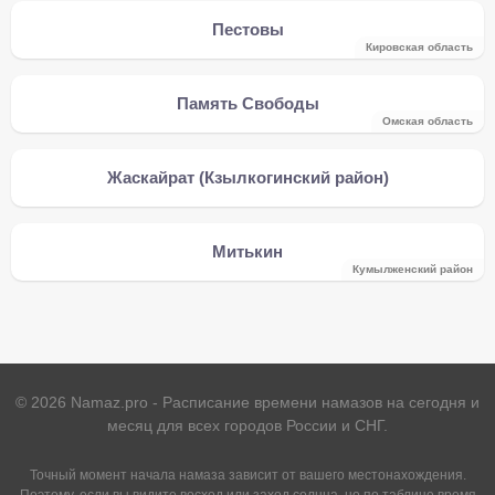
Пестовы
Кировская область
Память Свободы
Омская область
Жаскайрат (Кзылкогинский район)
Митькин
Кумылженский район
©
2026
Namaz.pro - Расписание времени намазов на сегодня и
месяц для всех городов России и СНГ.
Точный момент начала намаза зависит от вашего местонахождения.