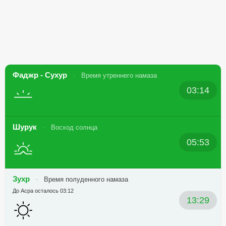
Фаджр - Сухур
Время утреннего намаза
03:14
Шурук
Восход солнца
05:53
Зухр
Время полуденного намаза
До Асра осталось 03:12
13:29