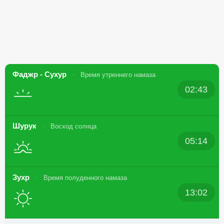
Фаджр - Сухур
Время утреннего намаза
02:43
Шурук
Восход солнца
05:14
Зухр
Время полуденного намаза
13:02