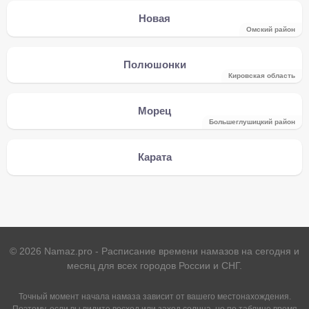
Новая
Омский район
Полюшонки
Кировская область
Морец
Большеглушицкий район
Карата
©
2026
Namaz.pro - Расписание времени намазов на сегодня и
месяц для всех городов России и СНГ.
Точный момент начала намаза зависит от вашего местонахождения.