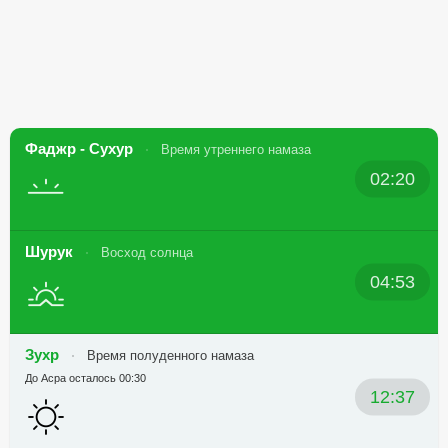
Фаджр - Сухур
Время утреннего намаза
02:20
Шурук
Восход солнца
04:53
Зухр
Время полуденного намаза
До Асра осталось 00:30
12:37