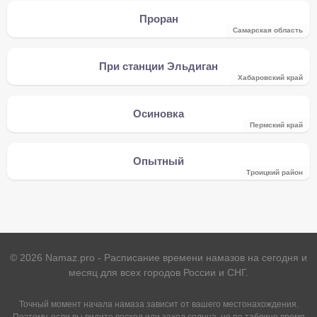
Проран
Самарская область
При станции Эльдиган
Хабаровский край
Осиновка
Пермский край
Опытный
Троицкий район
©
2026
Namaz.pro - Расписание времени намазов на сегодня и
месяц для всех городов России и СНГ.
Точный момент начала намаза зависит от вашего местонахождения.