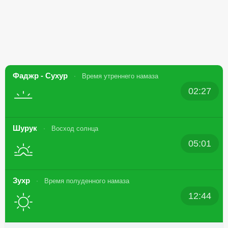
Фаджр - Сухур
Время утреннего намаза
02:27
Шурук
Восход солнца
05:01
Зухр
Время полуденного намаза
12:44