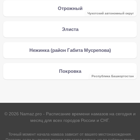
Отрожный
Чукотский автономный округ
Элиста
Нежинка (район Габита Мусрепова)
Покровка
Республика Башкортостан
©
2026
Namaz.pro - Расписание времени намазов на сегодня и
месяц для всех городов России и СНГ.
Точный момент начала намаза зависит от вашего местонахождения.