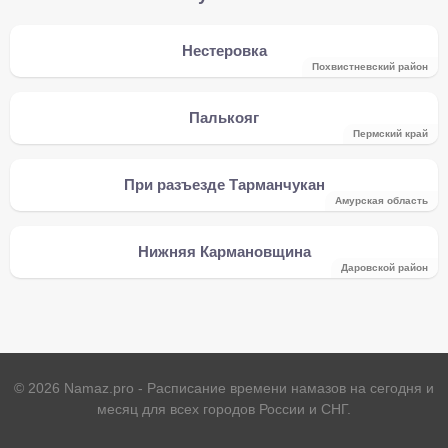
Нестеровка
Похвистневский район
Палькояг
Пермский край
При разъезде Тарманчукан
Амурская область
Нижняя Кармановщина
Даровской район
©
2026
Namaz.pro - Расписание времени намазов на сегодня и
месяц для всех городов России и СНГ.