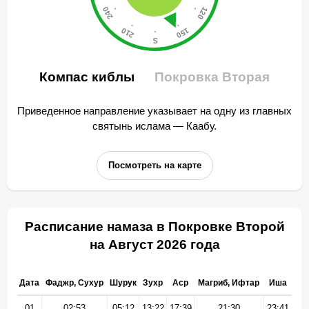
Компас киблы
Покровка Вторая
Приведенное направление указывает на одну из главных
святынь ислама — Каабу.
Посмотреть на карте
Расписание намаза в Покровке Второй
на Август 2026 года
Дата
Фаджр, Сухур
Шурук
Зухр
Аср
Магриб, Ифтар
Иша
01
02:53
05:12
13:22
17:39
21:30
23:41