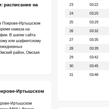
: расписание на
23
03:22
24
03:25
25
03:29
 в Покрове-Иртышском
 время намаза на
26
03:32
фии. В шапке сайта
27
03:35
кому или шафиитскому
и ежедневных
28
03:39
Омский район, Омская
29
03:42
30
03:45
31
03:48
Покрове-Иртышском
окрове-Иртышском