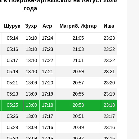
а в Покрове-Иртышском на Август 2026
года
Шурук
Зухр
Аср
Магриб, Ифтар
Иша
05:14
13:10
17:24
21:05
23:23
05:16
13:10
17:23
21:03
23:22
05:17
13:10
17:22
21:01
23:22
05:19
13:10
17:21
20:59
23:21
05:21
13:09
17:20
20:57
23:20
05:23
13:09
17:19
20:55
23:19
05:25
13:09
17:18
20:53
23:18
05:26
13:09
17:17
20:51
23:17
05:28
13:09
17:16
20:49
23:16
05:30
13:09
17:15
20:47
23:15