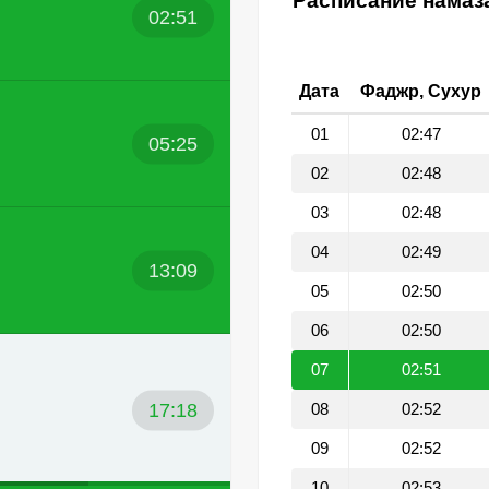
Расписание намаз
02:51
Дата
Фаджр, Сухур
01
02:47
05:25
02
02:48
03
02:48
04
02:49
13:09
05
02:50
06
02:50
07
02:51
17:18
08
02:52
09
02:52
10
02:53