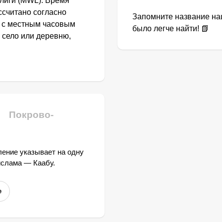
лиги (MWL). Время
ссчитано согласно
Запомните название наш
и с местным часовым
было легче найти! 📗
 село или деревню,
Покрово-
ение указывает на одну
ислама — Каабу.
е