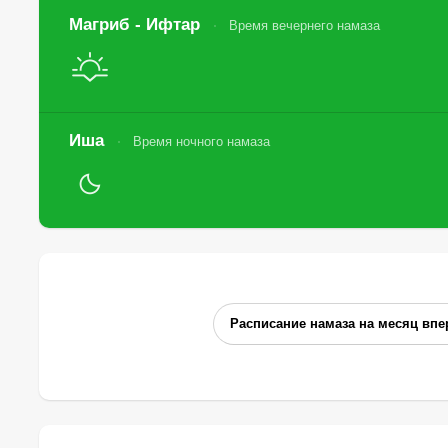
Магриб - Ифтар
Время вечернего намаза
Иша
Время ночного намаза
Расписание намаза на месяц впе