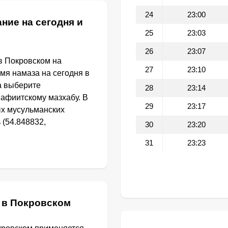
24
23:00
ние на сегодня и
25
23:03
26
23:07
в Покровском на
27
23:10
емя намаза на сегодня в
а выберите
28
23:14
афиитскому мазхабу. В
29
23:17
ых мусульманских
 (54.848832,
30
23:20
31
23:23
 в Покровском