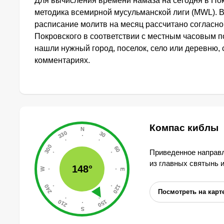
Для вычисления времени намаза на сегодня в По
методика всемирной мусульманской лиги (MWL). 
расписание молитв на месяц рассчитано согласн
Покровского в соответствии с местным часовым п
нашли нужный город, поселок, село или деревню, 
комментариях.
Компас киблы
Приведенное направл
из главных святынь 
148°
Посмотреть на карт