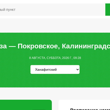
за — Покровское, Калининградс
8 АВГУСТА, СУББОТА, 2026 Г., 09:28