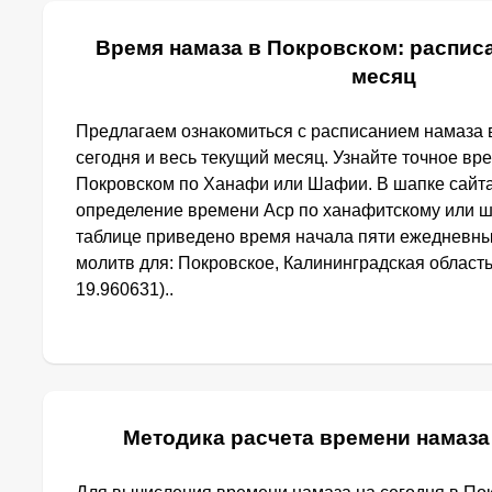
Время намаза в Покровском: расписа
месяц
Предлагаем ознакомиться с расписанием намаза 
сегодня и весь текущий месяц. Узнайте точное вр
Покровском по Ханафи или Шафии. В шапке сайт
определение времени Аср по ханафитскому или ш
таблице приведено время начала пяти ежедневн
молитв для: Покровское, Калининградская область
19.960631)..
Методика расчета времени намаза