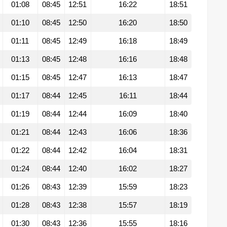
01:08
08:45
12:51
16:22
18:51
01:10
08:45
12:50
16:20
18:50
01:11
08:45
12:49
16:18
18:49
01:13
08:45
12:48
16:16
18:48
01:15
08:45
12:47
16:13
18:47
01:17
08:44
12:45
16:11
18:44
01:19
08:44
12:44
16:09
18:40
01:21
08:44
12:43
16:06
18:36
01:22
08:44
12:42
16:04
18:31
01:24
08:44
12:40
16:02
18:27
01:26
08:43
12:39
15:59
18:23
01:28
08:43
12:38
15:57
18:19
01:30
08:43
12:36
15:55
18:16