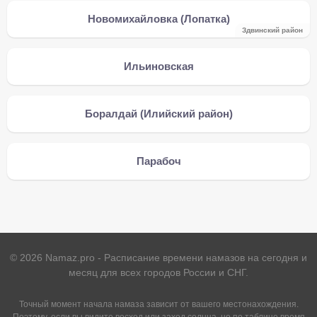
Новомихайловка (Лопатка)
Здвинский район
Ильиновская
Боралдай (Илийский район)
Парабоч
©
2026
Namaz.pro - Расписание времени намазов на сегодня и
месяц для всех городов России и СНГ.
Точный момент начала намаза зависит от вашего местонахождения.