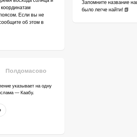
Время восхода солнца и
Запомните название наш
о координатам
было легче найти! 📗
поясом. Если вы не
сообщите об этом в
Полдомасово
ение указывает на одну
ислама — Каабу.
е