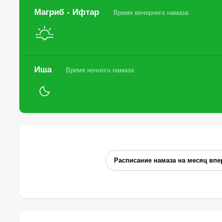
Магриб - Ифтар
Время вечернего намаза
Иша
Время ночного намаза
Расписание намаза на месяц впе