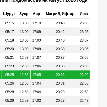
а в Полдомасове на Август 2026 года
Шурук
Зухр
Аср
Магриб, Ифтар
Иша
05:15
13:00
17:10
20:43
23:08
05:17
13:00
17:09
20:42
23:08
05:18
13:00
17:09
20:40
23:07
05:20
13:00
17:08
20:38
23:06
05:21
12:59
17:07
20:37
23:05
05:23
12:59
17:06
20:35
23:03
05:25
12:59
17:05
20:33
23:00
05:26
12:59
17:04
20:31
22:56
05:28
12:59
17:04
20:29
22:53
05:29
12:59
17:03
20:27
22:49