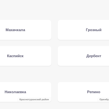
Махачкала
Грозный
Каспийск
Дербент
Николаевка
Репино
Краснотуранский район
Оренбу