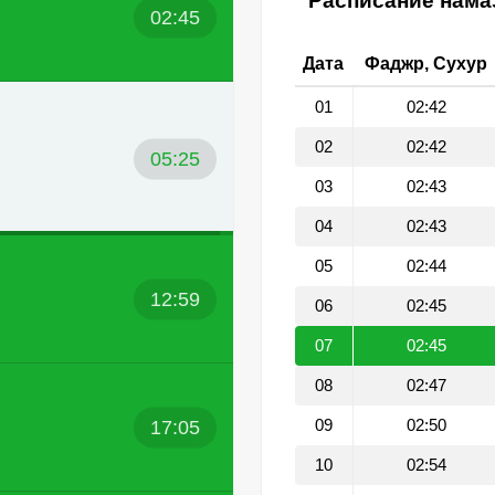
Расписание намаз
02:45
Дата
Фаджр, Сухур
01
02:42
02
02:42
05:25
03
02:43
04
02:43
05
02:44
12:59
06
02:45
07
02:45
08
02:47
17:05
09
02:50
10
02:54