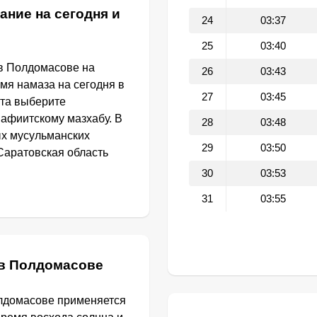
ание на сегодня и
24
03:37
25
03:40
в Полдомасове на
26
03:43
емя намаза на сегодня в
27
03:45
та выберите
афиитскому мазхабу. В
28
03:48
ых мусульманских
29
03:50
Саратовская область
30
03:53
31
03:55
 в Полдомасове
олдомасове применяется