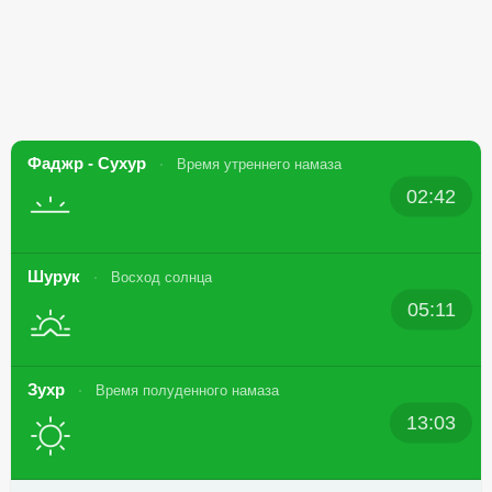
Фаджр - Сухур
Время утреннего намаза
02:42
Шурук
Восход солнца
05:11
Зухр
Время полуденного намаза
13:03