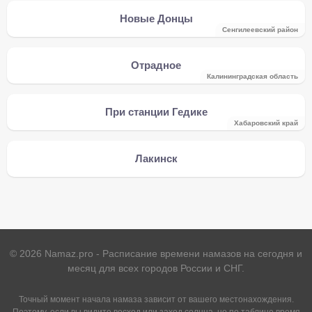
Новые Донцы
Сенгилеевский район
Отрадное
Калининградская область
При станции Гедике
Хабаровский край
Лакинск
©
2026
Namaz.pro - Расписание времени намазов на сегодня и
месяц для всех городов России и СНГ.
Точный момент начала намаза зависит от вашего местонахождения.