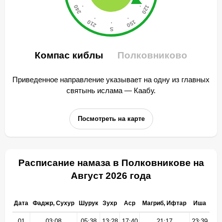
Компас киблы
Полковниково
Приведенное направление указывает на одну из главных
святынь ислама — Каабу.
Посмотреть на карте
Расписание намаза в Полковникове на
Август 2026 года
Дата
Фаджр, Сухур
Шурук
Зухр
Аср
Магриб, Ифтар
Иша
01
03:08
05:38
13:28
17:40
21:17
23:39