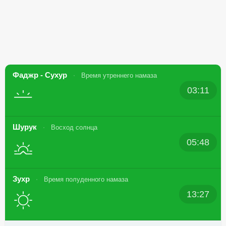
Фаджр - Сухур
Время утреннего намаза
03:11
Шурук
Восход солнца
05:48
Зухр
Время полуденного намаза
13:27