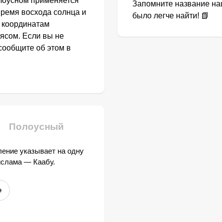
лоусном применяется
Запомните название наш
Время восхода солнца и
было легче найти! 📗
о координатам
ясом. Если вы не
сообщите об этом в
Полоусный
ение указывает на одну
ислама — Каабу.
е