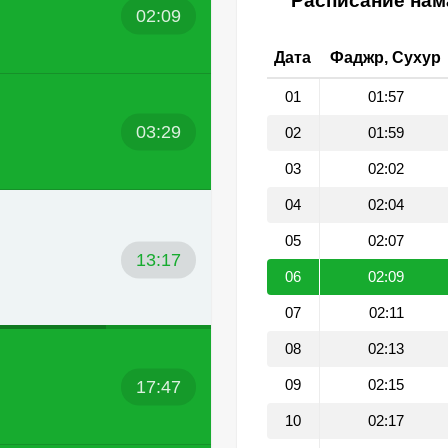
Расписание нама
02:09
Дата
Фаджр, Сухур
01
01:57
03:29
02
01:59
03
02:02
04
02:04
05
02:07
13:17
06
02:09
07
02:11
08
02:13
17:47
09
02:15
10
02:17