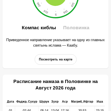
Компас киблы
Половинка
Приведенное направление указывает на одну из главных
святынь ислама — Каабу.
Посмотреть на карте
Расписание намаза в Половинке на
Август 2026 года
Дата
Фаджр, Сухур
Шурук
Зухр
Аср
Магриб, Ифтар
Иша
01
02:44
05:14
13:04
17:16
20:53
23:15