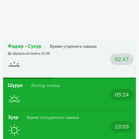
Фаджр - Сухур
Время утреннего намаза
До Шурука осталось 01:39
02:47
Шурук
Восход солнца
05:24
Зухр
Время полуденного намаза
13:03