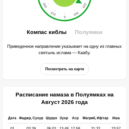
Компас киблы
Полуямки
Приведенное направление указывает на одну из главных
святынь ислама — Каабу.
Посмотреть на карте
Расписание намаза в Полуямках на
Август 2026 года
Дата
Фаджр, Сухур
Шурук
Зухр
Аср
Магриб, Ифтар
Иша
01
03:29
06:02
13:48
17:58
21:32
23:57