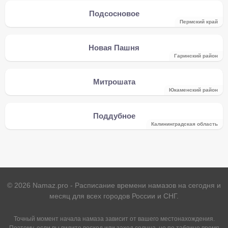
Подсосновое
Пермский край
Новая Пашня
Гаринский район
Митрошата
Юкаменский район
Поддубное
Калининградская область
©
2026
Namaz.pro - Расписание времени намазов на сегодня и
месяц для всех городов России и СНГ.
Точный момент начала намаза зависит от вашего местонахождения.