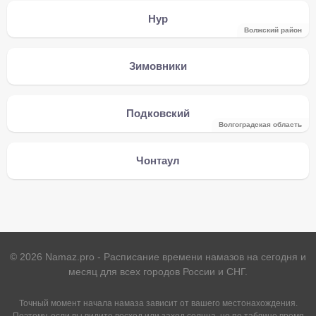
Нур
Волжский район
Зимовники
Подковский
Волгоградская область
Чонтаул
©
2026
Namaz.pro - Расписание времени намазов на сегодня и
месяц для всех городов России и СНГ.
Точный момент начала намаза зависит от вашего местонахождения.