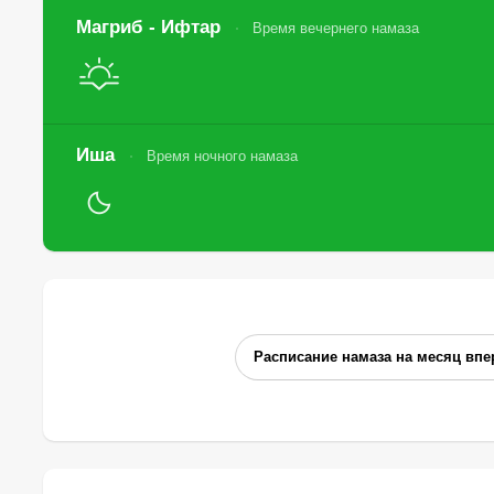
Магриб - Ифтар
Время вечернего намаза
Иша
Время ночного намаза
Расписание намаза на месяц впе