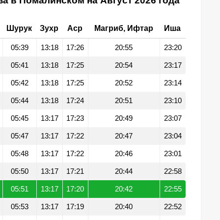
а в Помалинском на Август 2026 года
Шурук
Зухр
Аср
Магриб, Ифтар
Иша
05:39
13:18
17:26
20:55
23:20
05:41
13:18
17:25
20:54
23:17
05:42
13:18
17:25
20:52
23:14
05:44
13:18
17:24
20:51
23:10
05:45
13:17
17:23
20:49
23:07
05:47
13:17
17:22
20:47
23:04
05:48
13:17
17:22
20:46
23:01
05:50
13:17
17:21
20:44
22:58
05:51
13:17
17:20
20:42
22:55
05:53
13:17
17:19
20:40
22:52