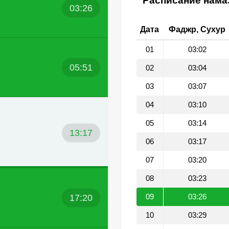
Расписание намаз
03:26
Дата
Фаджр, Сухур
01
03:02
05:51
02
03:04
03
03:07
04
03:10
05
03:14
13:17
06
03:17
07
03:20
08
03:23
17:20
09
03:26
10
03:29