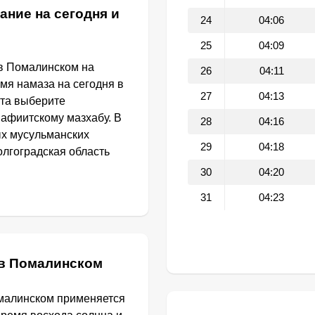
ание на сегодня и
24
04:06
25
04:09
в Помалинском на
26
04:11
емя намаза на сегодня в
27
04:13
та выберите
афиитскому мазхабу. В
28
04:16
ых мусульманских
29
04:18
олгоградская область
30
04:20
31
04:23
 в Помалинском
омалинском применяется