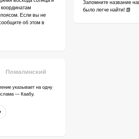
Время восхода солнца и
Запомните название наш
о координатам
было легче найти! 📗
 поясом. Если вы не
сообщите об этом в
Помалинский
ение указывает на одну
ислама — Каабу.
е