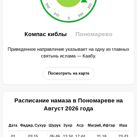
Компас киблы
Пономарево
Приведенное направление указывает на одну из главных
святынь ислама — Каабу.
Посмотреть на карте
Расписание намаза в Пономареве на
Август 2026 года
Дата
Фаджр, Сухур
Шурук
Зухр
Аср
Магриб, Ифтар
Иша
01
03:15
05:49
13:34
17:44
21:18
23:43