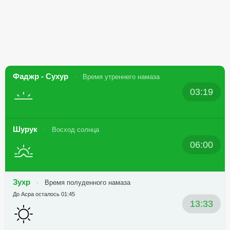
Фаджр - Сухур
Время утреннего намаза
03:19
Шурук
Восход солнца
06:00
Зухр
Время полуденного намаза
До Асра осталось 01:45
13:33