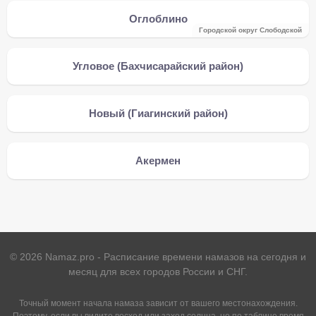
Оглоблино
Городской округ Слободской
Угловое (Бахчисарайский район)
Новый (Гиагинский район)
Акермен
©
2026
Namaz.pro - Расписание времени намазов на сегодня и
месяц для всех городов России и СНГ.
Точный момент начала намаза зависит от вашего местонахождения.