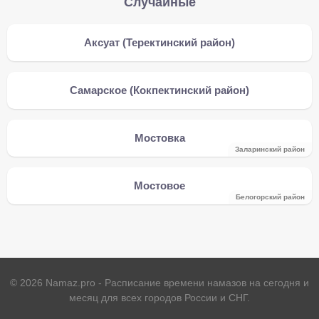
Случайные
Аксуат (Теректинский район)
Самарское (Кокпектинский район)
Мостовка
Заларинский район
Мостовое
Белогорский район
©
2026
Namaz.pro - Расписание времени намазов на сегодня и
месяц для всех городов России и СНГ.