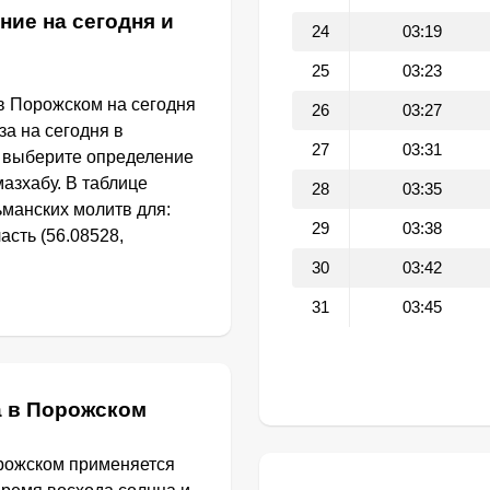
ние на сегодня и
24
03:19
25
03:23
в Порожском на сегодня
26
03:27
за на сегодня в
27
03:31
 выберите определение
азхабу. В таблице
28
03:35
манских молитв для:
29
03:38
асть (56.08528,
30
03:42
31
03:45
а в Порожском
орожском применяется