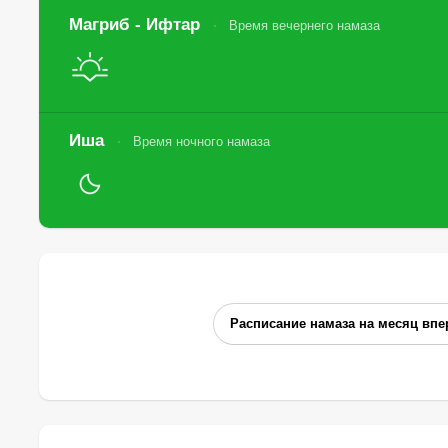
Магриб - Ифтар
Время вечернего намаза
Иша
Время ночного намаза
Расписание намаза на месяц впе