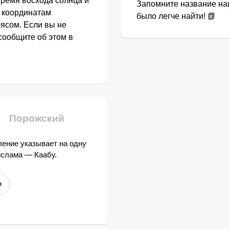
Время восхода солнца и
Запомните название наш
о координатам
было легче найти! 📗
ясом. Если вы не
сообщите об этом в
Порожский
ение указывает на одну
ислама — Каабу.
е