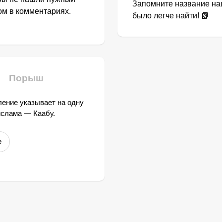
Запомните название наш
том в комментариях.
было легче найти! 📗
Порыш
ение указывает на одну
ислама — Каабу.
е