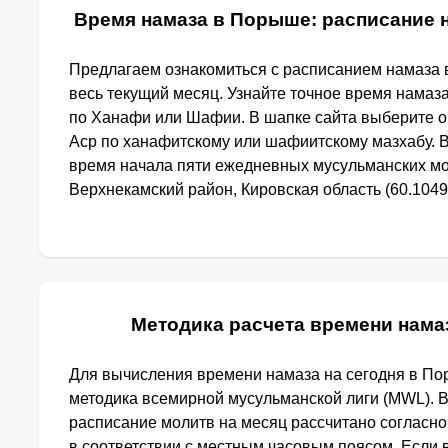
Время намаза в Порыше: расписание н
Предлагаем ознакомиться с расписанием намаза 
весь текущий месяц. Узнайте точное время намаз
по Ханафи или Шафии. В шапке сайта выберите 
Аср по ханафитскому или шафиитскому мазхабу. 
время начала пяти ежедневных мусульманских мо
Верхнекамский район, Кировская область (60.10493
Методика расчета времени нама
Для вычисления времени намаза на сегодня в П
методика всемирной мусульманской лиги (MWL). 
расписание молитв на месяц рассчитано согласн
в соответствии с местным часовым поясом. Если