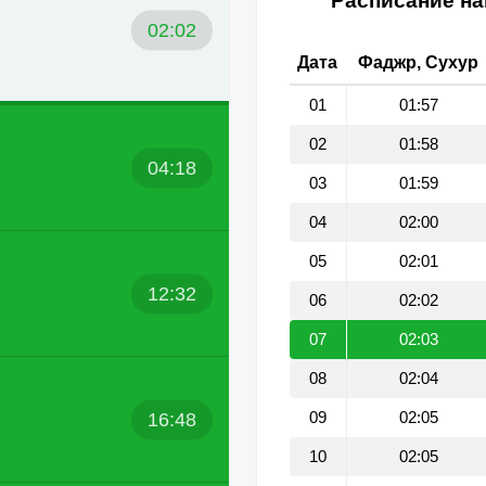
Расписание на
02:02
Дата
Фаджр, Сухур
01
01:57
02
01:58
04:18
03
01:59
04
02:00
05
02:01
12:32
06
02:02
07
02:03
08
02:04
16:48
09
02:05
10
02:05