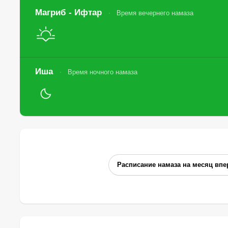
Магриб - Ифтар
Время вечернего намаза
Иша
Время ночного намаза
Расписание намаза на месяц впе