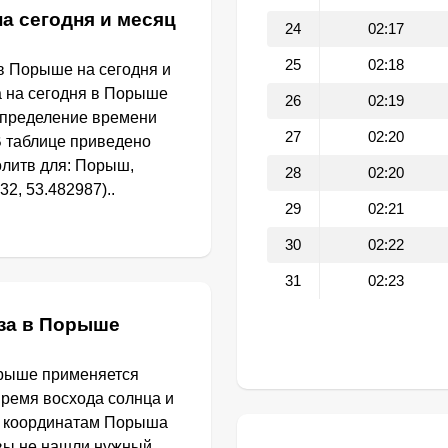
а сегодня и месяц
24
02:17
25
02:18
в Порыше на сегодня и
а на сегодня в Порыше
26
02:19
определение времени
27
02:20
В таблице приведено
литв для: Порыш,
28
02:20
2, 53.482987)..
29
02:21
30
02:22
31
02:23
за в Порыше
орыше применяется
Время восхода солнца и
о координатам Порыша
 вы не нашли нужный