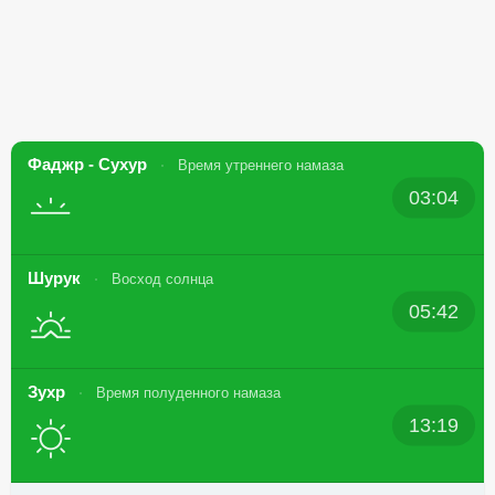
Фаджр - Сухур
Время утреннего намаза
03:04
Шурук
Восход солнца
05:42
Зухр
Время полуденного намаза
13:19