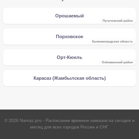
Орошаемый
Пугачевский район
Порховское
Калининградская область
Орт-Кюель
Олёкминский район
Карасаз (Жамбылская область)
©
2026
Namaz.pro - Расписание времени намазов на сегодня и
месяц для всех городов России и СНГ.