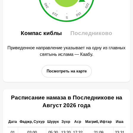
Компас киблы
Последниково
Приведенное направление указывает на одну из главных
святынь ислама — Каабу.
Посмотреть на карте
Расписание намаза в Последникове на
Август 2026 года
Дата
Фаджр, Сухур
Шурук
Зухр
Аср
Магриб, Ифтар
Иша
01
03:00
05:30
13:20
17:32
21:09
23:31