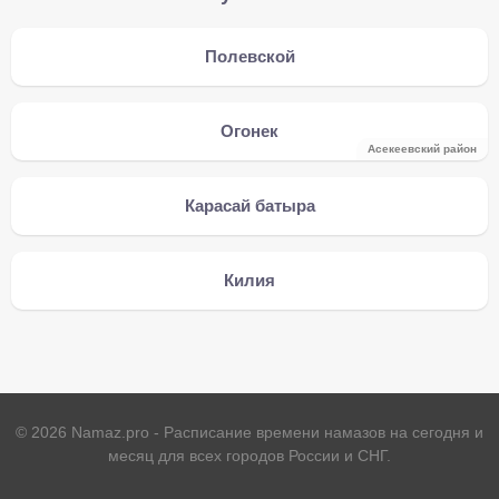
Полевской
Огонек
Асекеевский район
Карасай батыра
Килия
©
2026
Namaz.pro - Расписание времени намазов на сегодня и
месяц для всех городов России и СНГ.