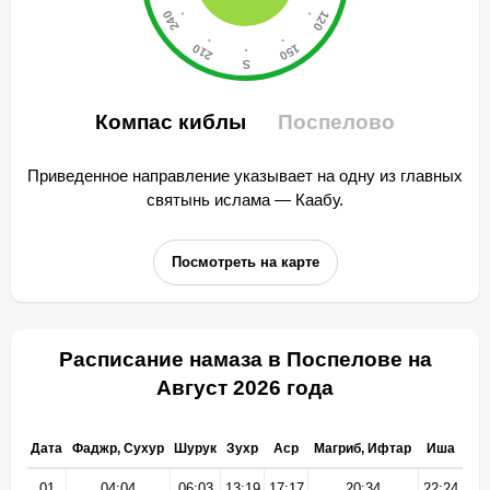
Компас киблы
Поспелово
Приведенное направление указывает на одну из главных
святынь ислама — Каабу.
Посмотреть на карте
Расписание намаза в Поспелове на
Август 2026 года
Дата
Фаджр, Сухур
Шурук
Зухр
Аср
Магриб, Ифтар
Иша
01
04:04
06:03
13:19
17:17
20:34
22:24