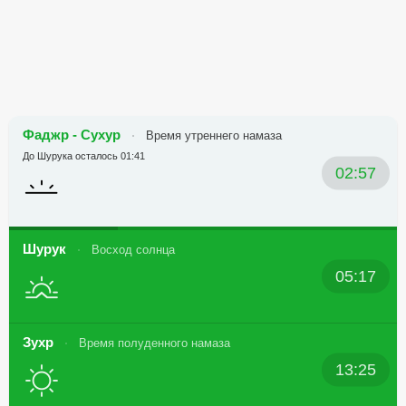
Фаджр - Сухур
Время утреннего намаза
До Шурука осталось 01:41
02:57
Шурук
Восход солнца
05:17
Зухр
Время полуденного намаза
13:25