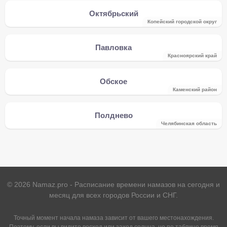
Октябрьский
Копейский городской округ
Павловка
Красноярский край
Обское
Каменский район
Полднево
Челябинская область
©
2026
Namaz.pro - Расписание времени намазов на сегодня и
месяц для всех городов России и СНГ.
Точный момент начала намаза зависит от вашего местонахождения.